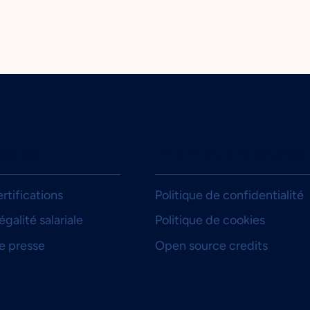
eprise
Informations légales
Politique de confidentialité
rtifications
Politique de cookies
égalité salariale
Open source credits
e presse