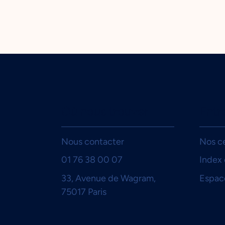
Où nous trouver
Entr
Nous contacter
Nos ce
01 76 38 00 07
Index 
33, Avenue de Wagram,
Espac
75017 Paris