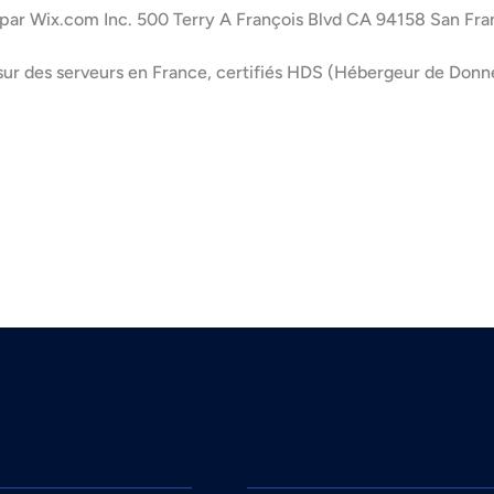
é par Wix.com Inc. 500 Terry A François Blvd CA 94158 San Fra
ur des serveurs en France, certifiés HDS (Hébergeur de Donn
eprise
Informations légales