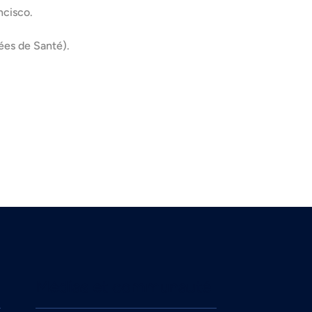
ncisco.
ées de Santé).
Médias et communauté