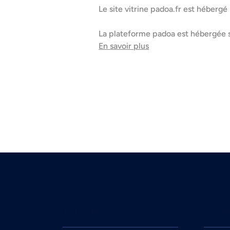
Le site vitrine padoa.fr est héberg
La plateforme padoa est hébergée s
En savoir plus
Où nous trouver
Entr