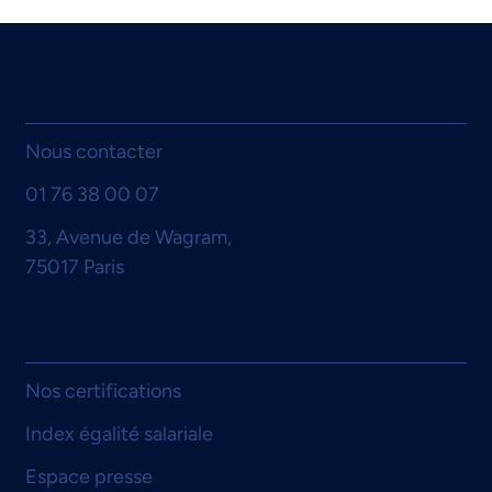
Où nous trouver
Nous contacter
01 76 38 00 07
33, Avenue de Wagram,
75017 Paris
Entreprise
Nos certifications
Index égalité salariale
Espace presse