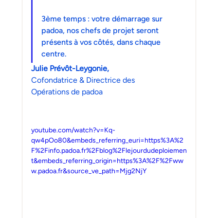
3ème temps : votre démarrage sur 
padoa, nos chefs de projet seront 
présents à vos côtés, dans chaque 
centre.
Julie Prévôt-Leygonie, 
Cofondatrice & Directrice des
Opérations de padoa
youtube.com/watch?v=Kq-
qw4pOo80&embeds_referring_euri=https%3A%2
F%2Finfo.padoa.fr%2Fblog%2Flejourdudeploiemen
t&embeds_referring_origin=https%3A%2F%2Fww
w.padoa.fr&source_ve_path=Mjg2NjY