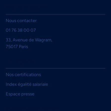
Où nous trouver
Nous contacter
01 76 38 00 07
Certification, organisation et performance
33, Avenue de Wagram,
: retour d’expérience de l’ALSMT, un an
75017 Paris
après le choix de padoa
Entreprise
Nos certifications
Index égalité salariale
Espace presse
Informations légales