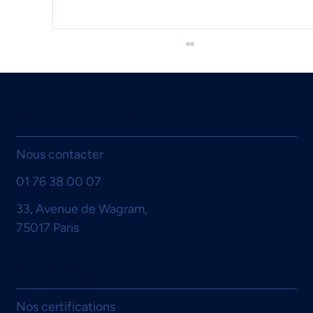
Où nous trouver
Nous contacter
01 76 38 00 07
Fiches d’Entreprise sur le terrain :
33, Avenue de Wagram,
comment l’Ast74 structure ses pratiques
75017 Paris
Entreprise
Nos certifications