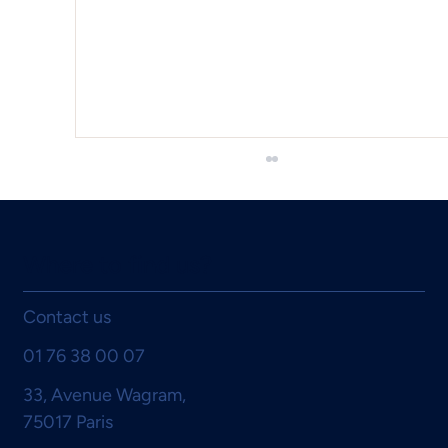
Where to find us?
Contact us
01 76 38 00 07
Protecting Health Data in the Workplace:
33, Avenue Wagram,
Balancing Confidentiality,
75017 Paris
Multidisciplinary Collaboration, and