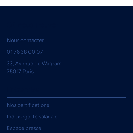
Où nous trouver
Nos outils statistiques
Nous contacter
01 76 38 00 07
33, Avenue de Wagram,
75017 Paris
Entreprise
Nos certifications
Index égalité salariale
Espace presse